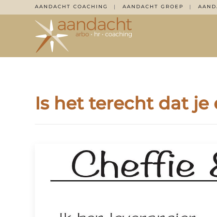
AANDACHT COACHING
AANDACHT GROEP
AAND
|
|
Overslaan en naar de inhoud gaan
Is het terecht dat je