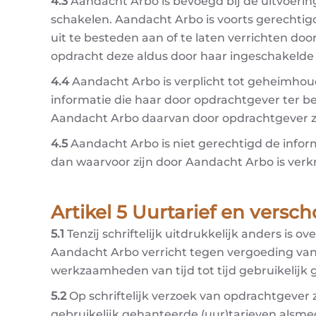
4.3
Aandacht Arbo is bevoegd bij de uitvoerin
schakelen. Aandacht Arbo is voorts gerecht
uit te besteden aan of te laten verrichten door
opdracht deze aldus door haar ingeschakelde
4.4
Aandacht Arbo is verplicht tot geheimhoudi
informatie die haar door opdrachtgever ter be
Aandacht Arbo daarvan door opdrachtgever za
4.5
Aandacht Arbo is niet gerechtigd de infor
dan waarvoor zijn door Aandacht Arbo is verkr
Artikel 5 Uurtarief en versc
5.1
Tenzij schriftelijk uitdrukkelijk anders
Aandacht Arbo verricht tegen vergoeding va
werkzaamheden van tijd tot tijd gebruikelij
5.2
Op schriftelijk verzoek van opdrachtgever
gebruikelijk gehanteerde (uur)tarieven alsme