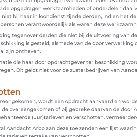
g van de haar opgedragen werkzaamheden eventueel bij
igd de opgedragen werkzaamheden of onderdelen daar
 niet bij haar in loondienst zijnde derden, indien het d
 personen verantwoordelijk als waren deze werkzaamh
ng tegenover derden die niet bij de uitvoering van de
schikking is gesteld, alsmede van de door verwerking 
l zijn ontheven.
matie die haar door opdrachtgever ter beschikking wor
egen. Dit geldt niet voor de zusterbedrijven van Aand
hotten
 is overeengekomen, wordt een opdracht aanvaard en 
n de overeengekomen of bij gebreke daarvan de door 
k gehanteerde (uur)tarieven en verschotten, vermeerde
 zal Aandacht Arbo aan deze toe zenden een lijst waa
de tarieven terzake van verschotten.