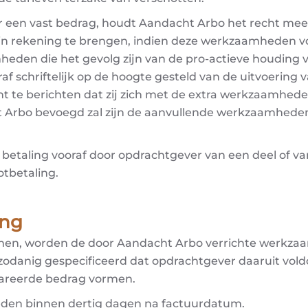
r een vast bedrag, houdt Aandacht Arbo het recht me
 in rekening te brengen, indien deze werkzaamheden v
amheden die het gevolg zijn van de pro-actieve houdin
 vooraf schriftelijk op de hoogte gesteld van de uitvoer
 dient te berichten dat zij zich met de extra werkzaa
 Arbo bevoegd zal zijn de aanvullende werkzaamheden 
aling vooraf door opdrachtgever van een deel of van 
tbetaling.
ing
komen, worden de door Aandacht Arbo verrichte werk
zodanig gespecificeerd dat opdrachtgever daaruit voldo
areerde bedrag vormen.
ieden binnen dertig dagen na factuurdatum.