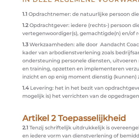
1.1
Opdrachtnemer: de natuurlijke persoon di
1.2
Opdrachtgever: iedere (rechts-) persoon d
vertegenwoordiger(s), gemachtigde(n) en/of r
1.3
Werkzaamheden: alle door Aandacht Coachin
kader van arbodienstverlening zoals bedrijf
ondersteuning personele diensten, uitvoeren r
en training, opzetten en implementeren verzu
inzicht en op enig moment dienstig (kunnen
1.4
Levering: het in het bezit van opdrachtge
mogelijk is) het verrichten van de opgedrag
Artikel 2 Toepasselijkheid
2.1
Tenzij schriftelijk uitdrukkelijk is overe
en iedere vorm van dienstverlening of bemid