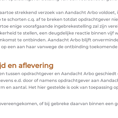
daartoe strekkend verzoek van Aandacht Arbo voldoet, 
 schorten c.q. af te breken totdat opdrachtgever niet
toe enige voorafgaande ingebrekestelling zal zijn vereis
erheid te stellen, een deugdelijke reactie binnen vijf
enkomst te ontbinden. Aandacht Arbo blijft onvermind
n op een aan haar vanwege de ontbinding toekomende
ijd en aflevering
 tussen opdrachtgever en Aandacht Arbo geschiedt de
gevens e.d. door of namens opdrachtgever aan Aandac
m en aantal. Het hier gestelde is ook van toepassing op
e overeengekomen, of bij gebreke daarvan binnen ee