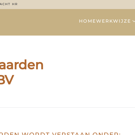
ACHT HR
HOME
WERKWIJZE
aarden
BV
RDEN WORDT VERSTAAN ONDER: