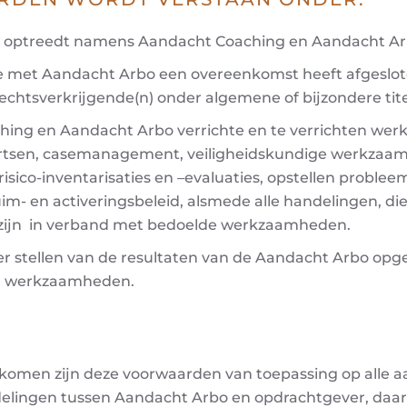
e optreedt namens Aandacht Coaching en Aandacht Arb
ie met Aandacht Arbo een overeenkomst heeft afgeslote
echtsverkrijgende(n) onder algemene of bijzondere tite
g en Aandacht Arbo verrichte en te verrichten werkz
sartsen, casemanagement, veiligheidskundige werkzaam
isico-inventarisaties en –evaluaties, opstellen proble
im- en activeringsbeleid, alsmede alle handelingen, d
) zijn in verband met bedoelde werkzaamheden.
ver stellen van de resultaten van de Aandacht Arbo op
en werkzaamheden.
engekomen zijn deze voorwaarden van toepassing op all
delingen tussen Aandacht Arbo en opdrachtgever, daaro