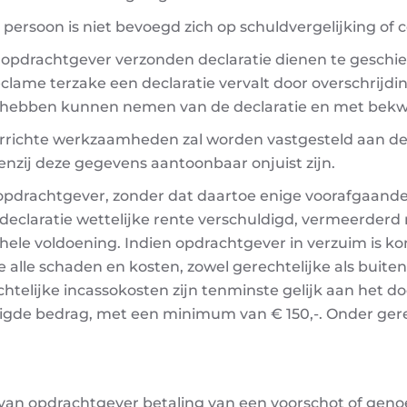
k persoon is niet bevoegd zich op schuldvergelijking of
 opdrachtgever verzonden declaratie dienen te geschi
clame terzake een declaratie vervalt door overschrijdi
e hebben kunnen nemen van de declaratie en met bek
richte werkzaamheden zal worden vastgesteld aan de
enzij deze gegevens aantoonbaar onjuist zijn.
 is opdrachtgever, zonder dat daartoe enige voorafgaand
r declaratie wettelijke rente verschuldigd, vermeerde
ele voldoening. Indien opdrachtgever in verzuim is kome
 alle schaden en kosten, zowel gerechtelijke als buiten
htelijke incassokosten zijn tenminste gelijk aan het 
digde bedrag, met een minimum van € 150,-. Onder gere
gd van opdrachtgever betaling van een voorschot of g