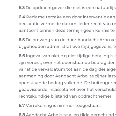
6.3
De opdrachtgever die niet is een natuurlij
6.4
Reclame terzake een door interventie aan
declaratie vermelde datum. Ieder recht van re
aantoont binnen deze termijn geen kennis t
6.5
De omvang van de door Aandacht Arbo ver
bijgehouden administratieve (tijd)gegevens, t
6.6
Ingeval van niet c.q niet tijdige betaling
zijn vereist, over het openstaande bedrag de
vanaf de vervaldatum tot aan de dag der algeh
aanmaning door Aandacht Arbo, te zijner laste
openstaande bedrag vallende. De buitengerec
geadviseerde incassotarief over het verschul
rechtskundige bijstand van opdrachtnemer.
6.7
Verrekening is nimmer toegestaan.
6.8
Aandacht Arbo is te allen tijde gerechti