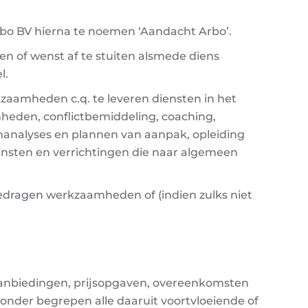
o BV hierna te noemen ‘Aandacht Arbo’.
n of wenst af te stuiten alsmede diens
l.
aamheden c.q. te leveren diensten in het
heden, conflictbemiddeling, coaching,
emanalyses en plannen van aanpak, opleiding
iensten en verrichtingen die naar algemeen
gedragen werkzaamheden of (indien zulks niet
e aanbiedingen, prijsopgaven, overeenkomsten
nder begrepen alle daaruit voortvloeiende of