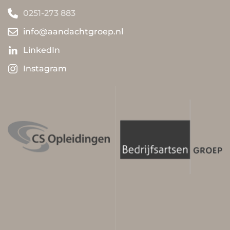
0251-273 883
info@aandachtgroep.nl
LinkedIn
Instagram