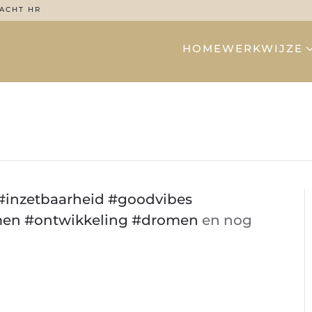
ACHT HR
HOME
WERKWIJZE
#
inzetbaarheid
#
goodvibes
men
#
ontwikkeling
#
drom
en
en nog