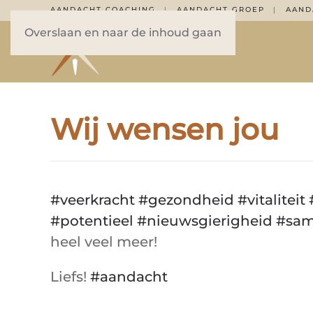
AANDACHT COACHING
AANDACHT GROEP
AAND
|
|
Overslaan en naar de inhoud gaan
Wij wensen jou
#
veerkracht
#
gezon
dheid
#
vitaliteit
#
potentieel
#
nieuwsgierigheid
#
sa
heel veel meer!
Liefs!
#
aandacht