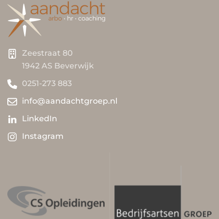
Zeestraat 80
1942 AS Beverwijk
0251-273 883
info@aandachtgroep.nl
LinkedIn
Instagram