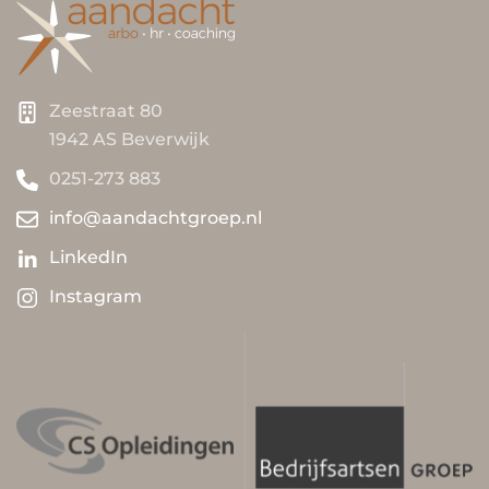
Zeestraat 80
1942 AS Beverwijk
0251-273 883
info@aandachtgroep.nl
LinkedIn
Instagram